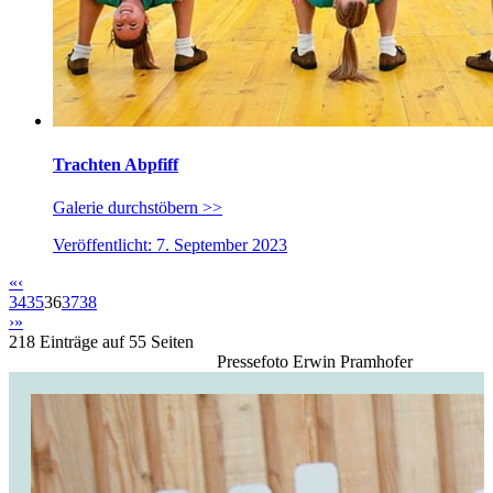
Trachten Abpfiff
Galerie durchstöbern >>
Veröffentlicht: 7. September 2023
«
‹
34
35
36
37
38
›
»
218 Einträge auf 55 Seiten
Pressefoto Erwin Pramhofer