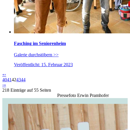
Fasching im Seniorenheim
Galerie durchstöbern >>
Veröffentlicht: 15. Februar 2023
«
‹
40
41
42
43
44
›
»
218 Einträge auf 55 Seiten
Pressefoto Erwin Pramhofer